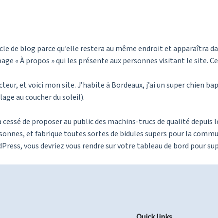
icle de blog parce qu’elle restera au même endroit et apparaîtra da
ge « À propos » qui les présente aux personnes visitant le site. 
teur, et voici mon site. J’habite à Bordeaux, j’ai un super chien bap
lage au coucher du soleil).
n’a cessé de proposer au public des machins-trucs de qualité depui
rsonnes, et fabrique toutes sortes de bidules supers pour la com
dPress, vous devriez vous rendre sur
votre tableau de bord
pour sup
Quick links